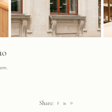
uo
oom.
Share: